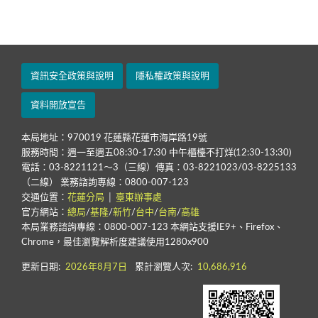
使用除濕機要注意!!
資訊安全政策與說明
隱私權政策與說明
資料開放宣告
本局地址：970019 花蓮縣花蓮市海岸路19號
服務時間：週一至週五08:30-17:30 中午櫃檯不打烊(12:30-13:30)
電話：03-8221121～3（三線）傳真：03-8221023/03-8225133
（二線） 業務諮詢專線：0800-007-123
交通位置：
花蓮分局
│
臺東辦事處
官方網站：
總局
/
基隆
/
新竹
/
台中
/
台南
/
高雄
本局業務諮詢專線：0800-007-123 本網站支援IE9+、Firefox、
Chrome，最佳瀏覽解析度建議使用1280x900
更新日期:
2026年8月7日
累計瀏覽人次:
10,686,916