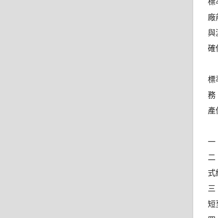
標
廠
與
確
標
務
產
一
二
式
三
短