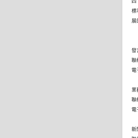
四
標
展
發
聯
電子
業
聯絡
電子
新