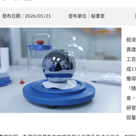
發布日期：2026/01/21
發布單位：秘書室
經濟
責建
工百
成1
獲得
「精
會，
研發
保量