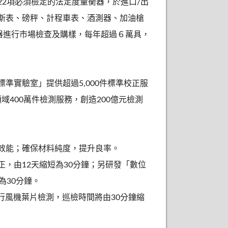
2項必須檢定的法定度量衡器，於進口/出
斯表、磅秤、計程車表、酒測器、加油槍
器進行市場檢查及購樣，每年超過６萬具，
準實驗室」提供超過5,000件標準校正服
域400萬件檢測服務，創造200億元檢測
效能；確保材料純度，提升良率。
，由12天縮短為30分鐘；另研發「數位
為30分鐘。
行風機葉片檢測，巡檢時間將由30分鐘縮