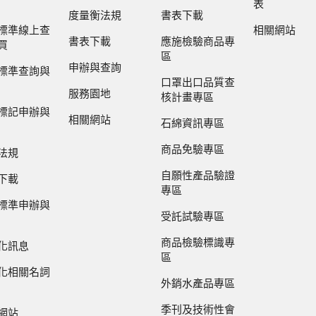
表
度量衡法規
書表下載
標準線上查
相關網站
書表下載
應施檢驗商品專
買
區
申辦與查詢
標準查詢與
口罩出口品質查
服務園地
核計畫專區
標記申辦與
相關網站
石綿資訊專區
商品免驗專區
法規
自願性產品驗證
下載
專區
標準申辦與
受託試驗專區
商品檢驗標識專
化訊息
區
化相關名詞
外銷水產品專區
季刊及技術性會
網站