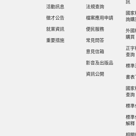
訊
活動訊息
法規查詢
國家
徵才公告
檔案應用申請
詢購
就業資訊
便民服務
外國
購買
重要措施
常見問答
正字
意見信箱
查詢
影音及出版品
標準
資訊公開
書表
國家
查詢
標準
標準
解釋
相關