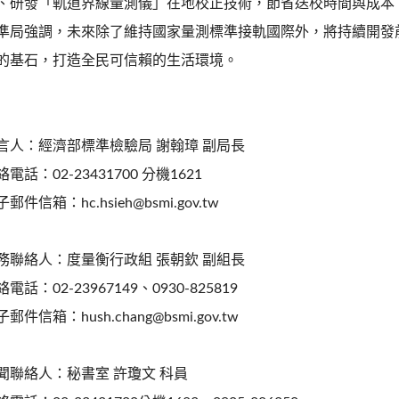
、研發「軌道界線量測儀」在地校正技術，節省送校時間與成本
準局強調，未來除了維持國家量測標準接軌國際外，將持續開發
的基石，打造全民可信賴的生活環境。
言人：經濟部標準檢驗局 謝翰璋 副局長
絡電話：02-23431700 分機1621
郵件信箱：hc.hsieh@bsmi.gov.tw
務聯絡人：度量衡行政組 張朝欽 副組長
電話：02-23967149、0930-825819
郵件信箱：hush.chang@bsmi.gov.tw
聞聯絡人：秘書室 許瓊文 科員