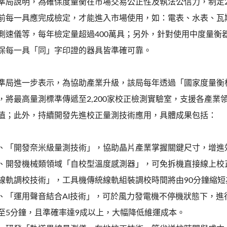
準局說明，為確保度量衡在市場交易公正性及執法公信力，制定2
前每一具應完成檢定，才能進入市場使用，如：電表、水表、瓦
測速儀等，每年檢定量超過400萬具；另外，針對使用中度量衡
保每一具「同」字印證的器具皆準確可靠。
準局進一步表示，為協助產業升級，該局每年透過「國家度量衡標
，將最高量測標準傳遞至2,200家校正檢測實驗室，支援各產業領
值；此外，持續開發先進校正量測技術應用，具體成果包括：
、「開發奈米級量測技術」，協助晶片產業掌握關鍵尺寸，增進
、開發機械類領域「自校型溫度感測器」，可免拆機直接線上校正
線軌調校技術」，工具機傳統線軌組裝調校時間將由90分鐘縮短
、「運用聲音結合AI技術」，可於風力發電機不停機狀態下，進
至5分鐘，且準確率達9成以上，大幅降低維運成本。