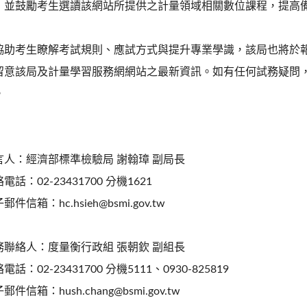
；並鼓勵考生選讀該網站所提供之計量領域相關數位課程，提高
協助考生瞭解考試規則、應試方式與提升專業學識，該局也將於
留意該局及計量學習服務網網站之最新資訊。如有任何試務疑問，請電話洽
。
言人：經濟部標準檢驗局 謝翰璋 副局長
電話：02-23431700 分機1621
郵件信箱：hc.hsieh@bsmi.gov.tw
務聯絡人：度量衡行政組 張朝欽 副組長
電話：02-23431700 分機5111、0930-825819
郵件信箱：hush.chang@bsmi.gov.tw