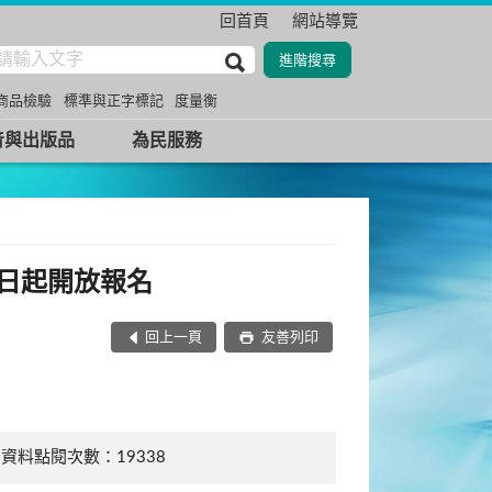
回首頁
網站導覽
商品檢驗
標準與正字標記
度量衡
音與出版品
為民服務
6日起開放報名
回上一頁
友善列印
資料點閱次數：19338