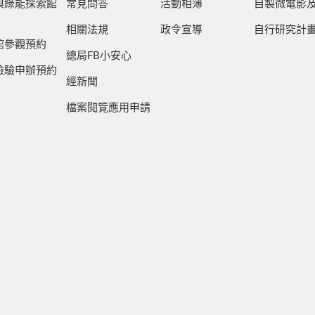
與綠能探索館
常見問答
活動相簿
自製微電影
相關法規
政令宣導
自行研究計
館參觀預約
總局FB小安心
檢驗申辦預約
經新聞
檔案閱覽應用申請