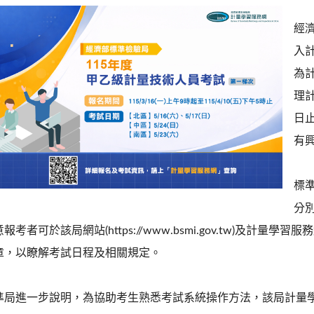
經
入
為計
理計
日
有
標準
分
報考者可於該局網站(https://www.bsmi.gov.tw)及計量學習服務網(htt
章，以瞭解考試日程及相關規定。
準局進一步說明，為協助考生熟悉考試系統操作方法，該局計量學