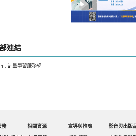
115年計量技術人員第一梯
試 自3月16日起開放報名
部連結
計量學習服務網
服務
相關資源
宣導與推廣
影音與出版