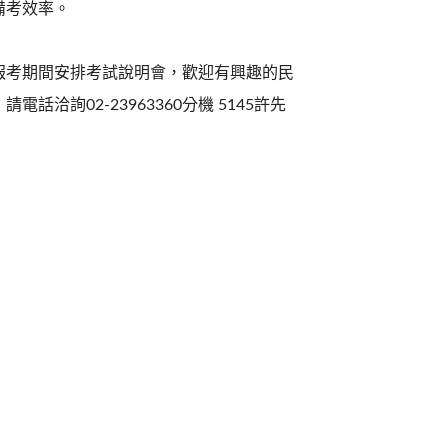
備考效率。
報考期間安排考試說明會，歡迎有興趣的民
詢02-23963360分機 5145許先