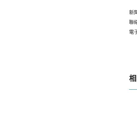
新
聯絡
電子
相