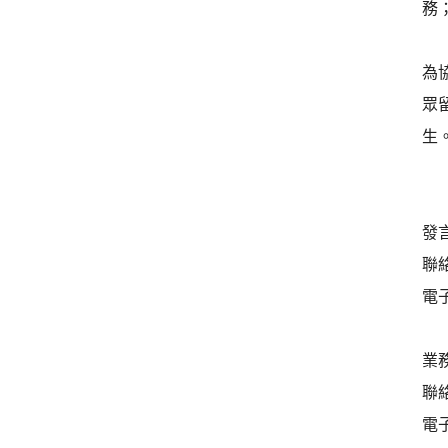
務
為
眾
生
發
聯絡
電子
業
聯絡
電子