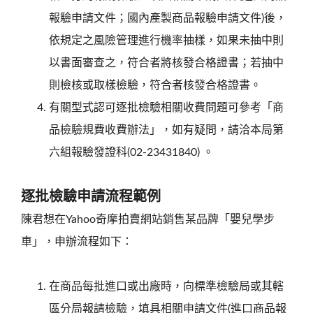
報驗申請文件；國內產製商品報驗申請文件)後，
依規定之風險管理進行機率抽樣，如果未抽中則
以書面審查之，符合者將核發合格證書；若抽中
則檢核或取樣檢驗，符合者核發合格證書。
有關型式認可逐批檢驗相關收費問題可參考「商
品檢驗規費收費辦法」，如有疑問，請洽本局第
六組報驗發證科(02-23431840) 。
逐批檢驗申請流程範例
陳君想在Yahoo奇摩拍賣網站銷售某品牌「嬰兒學步
車」，申辦流程如下：
在商品每批進口或出廠時，向標準檢驗局或其轄
區分局報請檢驗，填具相關申請文件(進口商品報