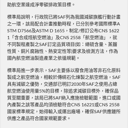
助航空業達成淨零碳排政策目標。
標準局說明，行政院已將SAF列為我國減碳旗艦行動計畫
之一環，該局配合計畫推動時程，已分別參考國際標準A
STM D7566及ASTM D 1655，制定/修訂公布CNS 1622
1「含合成烴航空燃油」及CNS 2558「航空燃油」，就
不同製程產製之SAF訂定品質項目(如：總硫含量、蒸餾
性質、銅片腐蝕性、熱安定性等)要求及檢測方法，作為
國內航空燃油製造產業之依循規範。
標準局進一步表示，SAF主要係以廢食用油等非石化原料
製成之航空燃油，相較於傳統石化煉製之航空燃油，SAF
具有減碳之優勢，交通部已明訂2030年SAF之使用占總
航空燃油使用量5%的目標，除追求減碳目標外，確保品
質至關重要，該局已將SAF納入應施檢驗範圍，進口或國
內產製之該等產品均須檢驗符合CNS 16221或CNS 2558
國家標準規定，始得輸入或運出廠場，確保SAF供應鏈所
供應之產品符合國家規範要求。