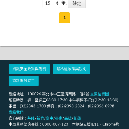
筆,
1
資訊安全政策與說明
隱私權政策與說明
資料開放宣告
聯絡地址：100026 臺北市中正區濟南路一段4號
交通位置圖
服務時間：週一至週五08:30-17:30 中午櫃檯不打烊(12:30-13:30)
電話：(02)2343-1700 傳真：(02)2393-2324．(02)2356-0998
聯絡我們
官方網站：
基隆
/
新竹
/
臺中
/
臺南
/
高雄
/
花蓮
本局業務諮詢專線：0800-007-123 本網站支援IE11、Chrome與