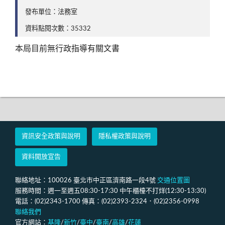
發布單位：法務室
資料點閱次數：35332
本局目前無行政指導有關文書
資訊安全政策與說明
隱私權政策與說明
資料開放宣告
聯絡地址：100026 臺北市中正區濟南路一段4號
交通位置圖
服務時間：週一至週五08:30-17:30 中午櫃檯不打烊(12:30-13:30)
電話：(02)2343-1700 傳真：(02)2393-2324．(02)2356-0998
聯絡我們
官方網站：
基隆
/
新竹
/
臺中
/
臺南
/
高雄
/
花蓮