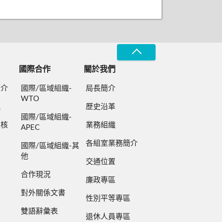
國際合作
關於我們
簡介
國際/區域組織-
局長簡介
WTO
規
歷史沿革
國際/區域組織-
檢核
業務組織
APEC
各組室業務簡介
國際/區域組織-其
他
交通位置
合作現況
廉政專區
對外關係文書
性別平等專區
雙語辭彙表
退休人員專區