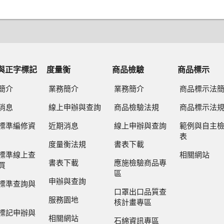
與正字標記
度量衡
商品檢驗
商品標示
簡介
業務簡介
業務簡介
商品標示法
消息
線上申辦與查詢
商品檢驗法規
商品標示法
標準編修資
近期消息
線上申辦與查詢
範例與自主
表
度量衡法規
書表下載
標準線上查
相關網站
書表下載
應施檢驗商品專
買
區
申辦與查詢
標準查詢與
口罩出口品質查
服務園地
核計畫專區
標記申辦與
相關網站
石綿資訊專區