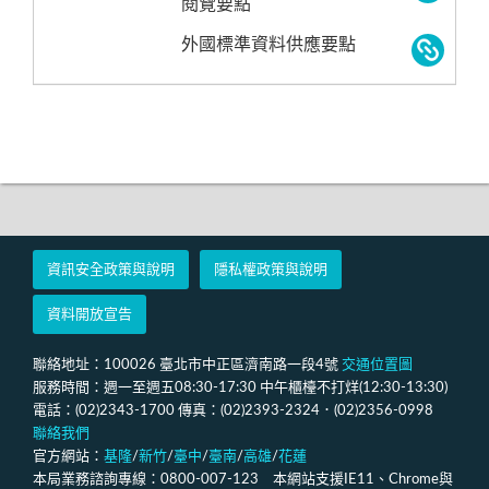
閱覽要點
外國標準資料供應要點
資訊安全政策與說明
隱私權政策與說明
資料開放宣告
聯絡地址：100026 臺北市中正區濟南路一段4號
交通位置圖
服務時間：週一至週五08:30-17:30 中午櫃檯不打烊(12:30-13:30)
電話：(02)2343-1700 傳真：(02)2393-2324．(02)2356-0998
聯絡我們
官方網站：
基隆
/
新竹
/
臺中
/
臺南
/
高雄
/
花蓮
本局業務諮詢專線：0800-007-123 本網站支援IE11、Chrome與