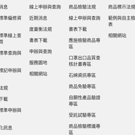
消息
線上申辦與查詢
商品檢驗法規
商品標示法
標準編修資
近期消息
線上申辦與查詢
範例與自主
表
度量衡法規
書表下載
標準線上查
相關網站
書表下載
應施檢驗商品專
買
區
申辦與查詢
標準查詢與
口罩出口品質查
服務園地
核計畫專區
標記申辦與
相關網站
石綿資訊專區
商品免驗專區
法規
自願性產品驗證
下載
專區
標準申辦與
受託試驗專區
商品檢驗標識專
化訊息
區