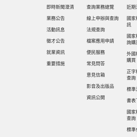
即時新聞澄清
查詢業務總覽
近期
業務公告
線上申辦與查詢
國家
訊
活動訊息
法規查詢
國家
徵才公告
檔案應用申請
詢購
就業資訊
便民服務
外國
購買
重要措施
常見問答
正字
意見信箱
查詢
影音及出版品
標準
資訊公開
書表
國家
查詢
標準