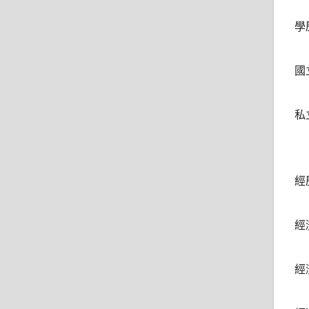
學
國
私
經
經
經