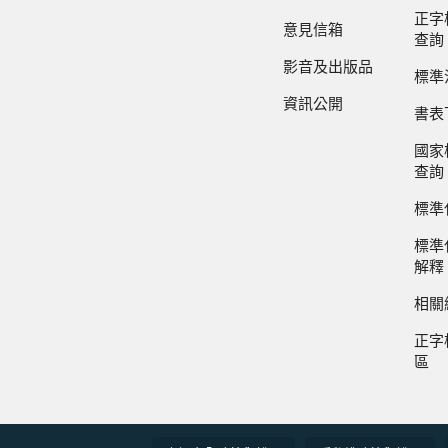
正字
意見信箱
查詢
影音及出版品
標準
資訊公開
書表
國家
查詢
標準
標準
解釋
相關
正字
區