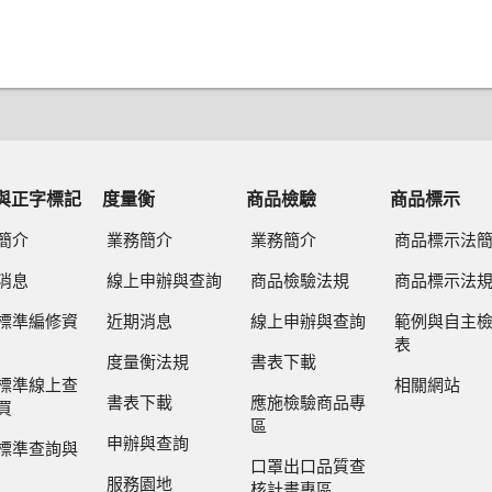
與正字標記
度量衡
商品檢驗
商品標示
簡介
業務簡介
業務簡介
商品標示法
消息
線上申辦與查詢
商品檢驗法規
商品標示法
標準編修資
近期消息
線上申辦與查詢
範例與自主
表
度量衡法規
書表下載
標準線上查
相關網站
書表下載
應施檢驗商品專
買
區
申辦與查詢
標準查詢與
口罩出口品質查
服務園地
核計畫專區