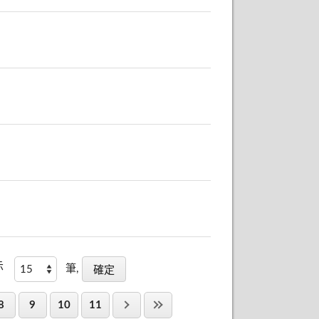
示
筆,
8
9
10
11