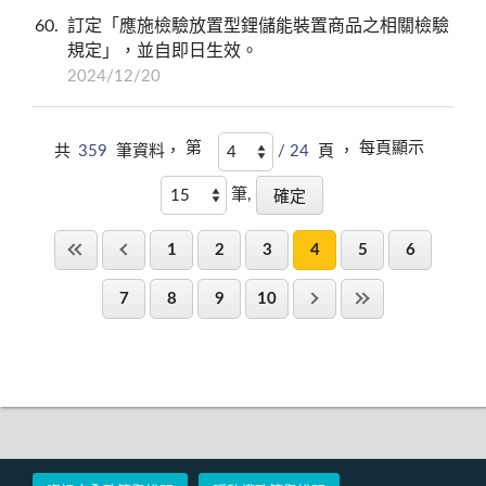
60
訂定「應施檢驗放置型鋰儲能裝置商品之相關檢驗
規定」，並自即日生效。
2024/12/20
第
每頁顯示
共
359
筆資料，
/ 24
頁 ，
筆,
1
2
3
4
5
6
7
8
9
10